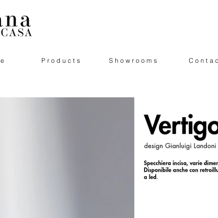
 e
P r o d u c t s
S h o w r o o m s
C o n t a c