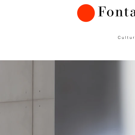
C u l t u r